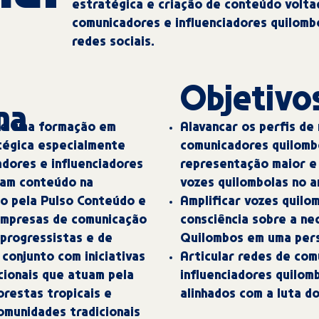
estratégica e criação de conteúdo volta
comunicadores e influenciadores quilomb
redes sociais.
o
Objetivo
ma
Alavancar os perfis de 
é uma formação em
comunicadores quilomb
tégica especialmente
representação maior e 
adores e influenciadores
vozes quilombolas no a
iam conteúdo na
Amplificar vozes quilo
do pela Pulso Conteúdo e
consciência sobre a n
empresas de comunicação
Quilombos em uma pers
progressistas e de
Articular redes de com
conjunto com iniciativas
influenciadores quilom
cionais que atuam pela
alinhados com a luta do
orestas tropicais e
omunidades tradicionais