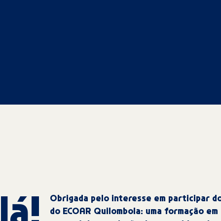
Obrigada pelo interesse em participar d
lá!
do ECOAR Quilombola: uma formação em