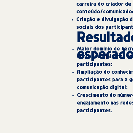
carreira do criador de
conteúdo/comunicado
Criação e divulgação 
sociais dos participan
Resultad
Maior domínio de técn
esperad
conteúdo e alcance na
participantes;
Ampliação do conheci
participantes para a g
comunicação digital;
Crescimento do númer
engajamento nas redes
participantes.