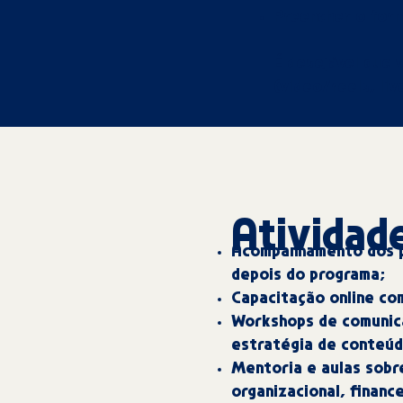
Preencher o form
É desejável que 
(video/reels, liv
Atividad
Acompanhamento dos p
depois do programa;
Capacitação online co
Workshops de comunic
estratégia de conteúdo
Mentoria e aulas sobr
organizacional, finance