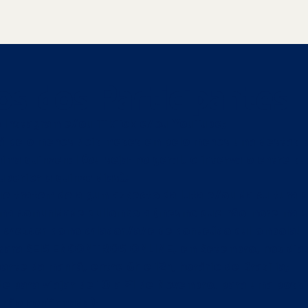
ios dos Participantes
o Instagram e/ou TikTok e/ou YouTube;
há pelo menos dois meses em pelo menos uma destas 
ima quinzenal (ou seja: no geral, o intervalo entre 
uperior a quinze dias);
e tratem de algum aspecto da luta e/ou da cultura q
ma comunidade quilombola (mesmo que não more mais 
 crescer como criador/a/e de conteúdo quilombola!
 para SEIS ENCONTROS ONLINE, em Setembro, nos dias 0
rte da manhã, entre 8h e 12h, horário de Brasília;
de para viajar de 10 a 21 de Novembro, para uma possí
 não confirmada);