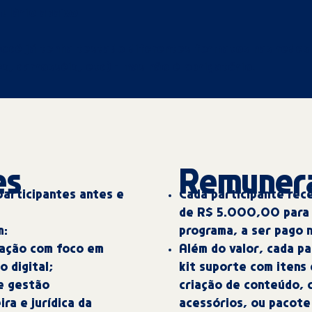
ulário abaixo
você já tenha testado diferentes formatos nas redes 
es, carrosséis, etc) - mas não é obrigatório.
es
Remuner
articipantes antes e
Cada participante rec
de R$ 5.000,00 para 
m:
programa, a ser pago n
ação com foco em
Além do valor, cada p
 digital;
kit suporte com itens
e gestão
criação de conteúdo, c
ira e jurídica da
acessórios, ou pacote