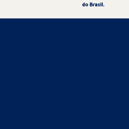
do Brasil.
Critér
Ter uma conta n
Criar conteúdo 
periodicidade mín
pode ser muito s
Ter conteúdos qu
Fazer parte de u
Ter interesse em
Estar disponível
24 e 26/09, na pa
Ter disponibilida
presencial (ainda