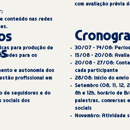
com avaliação prévia 
r;
de conteúdo nas redes
tes.
Cronogr
os
30/07 - 14/08: Períod
icas para produção de
os
15/08 - 20/08: Avalia
s redes para os
20/08 - 27/08: Conta
cada participante
mento e autonomia dos
28/08: Início do envio
estão profissional em
Setembro (08, 11, 12, 
8h e 12h, horário de Br
o de seguidores e do
palestras, conversas 
 sociais dos
sociais
Novembro: Atividade s