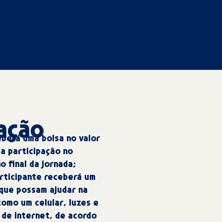
sociais
ação
eberá uma bolsa no valor
a participação no
o final da jornada;
articipante receberá um
 que possam ajudar na
omo um celular, luzes e
 de internet, de acordo