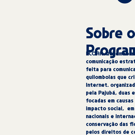
Sobre 
Progra
ECOAR Quilombola 
comunicação estra
feita para comunic
quilombolas que cr
Internet. organiza
pela Pajubá, duas 
focadas em causas 
impacto social, em 
nacionais e interna
conservação das fl
pelos direitos de c